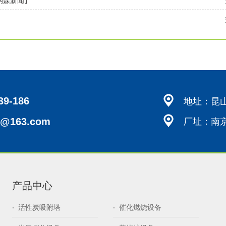
纳森新闻】
】
地址：昆山
39-186
厂址：南
s@163.com
产品中心
·
活性炭吸附塔
·
催化燃烧设备